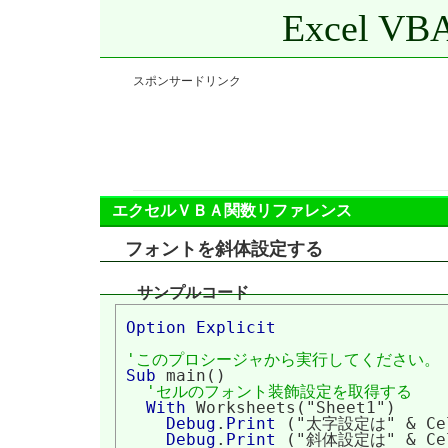
Excel 
スポンサードリンク
エクセルＶＢＡ関数リファレンス
フォントを斜体設定する
サンプルコード
Option Explicit
'このプロシージャから実行してください。
Sub
 main()

'セルのフォント装飾設定を取得する
With
 Worksheets("Sheet1")

Debug
.
Print
 ("太字設定は" & Cell
Debug
.
Print
 ("斜体設定は" & Cell